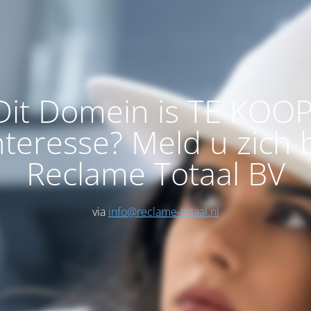
Dit Domein is TE KOOP
nteresse? Meld u zich b
Reclame Totaal BV
via
info@reclame-totaal.nl