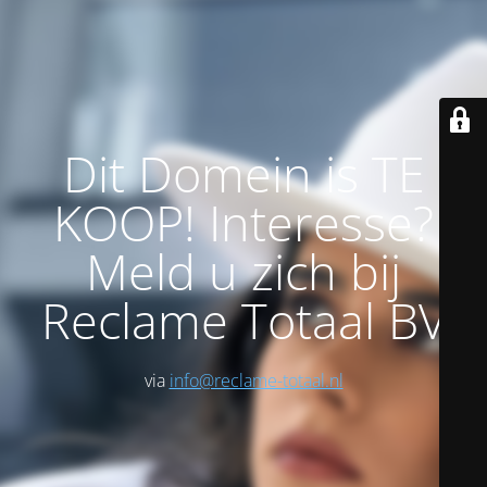
Dit Domein is TE
KOOP! Interesse?
Meld u zich bij
Reclame Totaal BV
via
info@reclame-totaal.nl