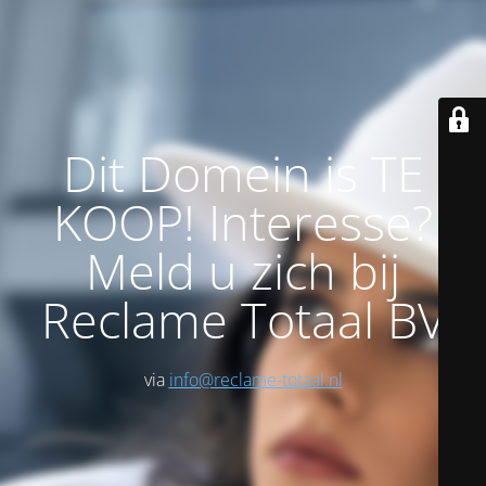
Dit Domein is TE
KOOP! Interesse?
Meld u zich bij
Reclame Totaal BV
via
info@reclame-totaal.nl