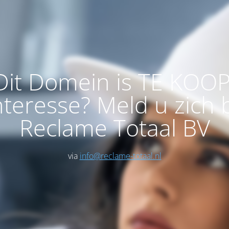
Dit Domein is TE KOOP
nteresse? Meld u zich b
Reclame Totaal BV
via
info@reclame-totaal.nl